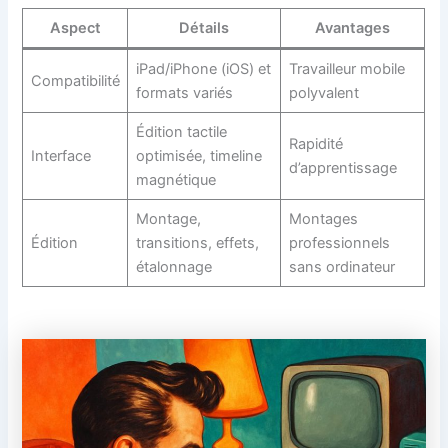
Aspect
Détails
Avantages
iPad/iPhone (iOS) et
Travailleur mobile
Compatibilité
formats variés
polyvalent
Édition tactile
Rapidité
Interface
optimisée, timeline
d’apprentissage
magnétique
Montage,
Montages
Édition
transitions, effets,
professionnels
étalonnage
sans ordinateur