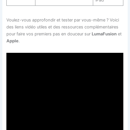
iPad
Voulez-vous approfondir et tester par vous-même ? Voici
des liens vidéo utiles et des ressources complémentaires
pour faire vos premiers pas en douceur sur
LumaFusion
et
Apple
.