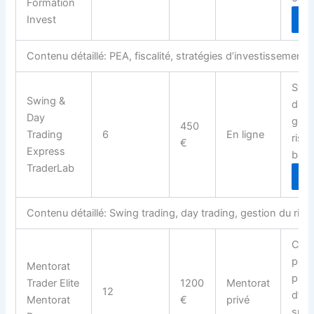
Formation
Invest
D
Contenu détaillé: PEA, fiscalité, stratégies d’investissement e
Swin
Swing &
day 
Day
gest
450
Trading
6
En ligne
risq
€
Express
back
TraderLab
D
Contenu détaillé: Swing trading, day trading, gestion du risq
Coa
pers
Mentorat
plan
Trader Elite
1200
Mentorat
12
d’ap
Mentorat
€
privé
suiv