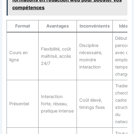
compétences
Format
Avantages
Inconvénients
Idéal p
Débutant
Discipline
personn
Flexibilité, coût
Cours en
nécessaire,
avec des
maîtrisé, accès
ligne
moindre
emplois 
24/7
interaction
temps
chargés
Traders
cherchan
Interaction
Coût élevé,
cadre
Présentiel
forte, réseau,
timings fixes
structuré
pratique intense
du
networki
Tous prof