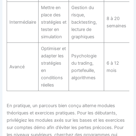
Mettre en
Gestion du
place des
risque,
8 à 20
Intermédiaire
stratégies et
backtesting,
semaines
tester en
lecture de
simulation
graphiques
Optimiser et
adapter les
Psychologie
stratégies
du trading,
6 à 12
Avancé
en
portefeuille,
mois
conditions
algorithmes
réelles
En pratique, un parcours bien conçu alterne modules
théoriques et exercices pratiques. Pour les débutants,
privilégiez les modules axés sur les bases et les exercices
sur comptes démo afin d’éviter les pertes précoces. Pour
les niveaux supérieurs, cherchez des programmes qui