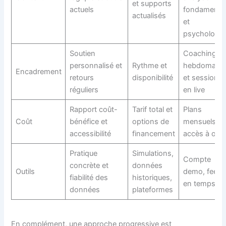
et supports
actuels
fondamenta
actualisés
et
psychologie
Soutien
Coaching
personnalisé et
Rythme et
hebdomadai
Encadrement
retours
disponibilité
et sessions
réguliers
en live
Rapport coût-
Tarif total et
Plans
Coût
bénéfice et
options de
mensuels +
accessibilité
financement
accès à outi
Pratique
Simulations,
Compte
concrète et
données
Outils
demo, feeds
fiabilité des
historiques,
en temps rée
données
plateformes
En complément, une approche progressive est