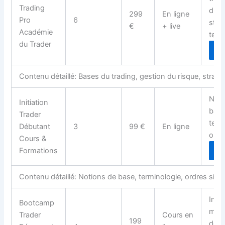
Trading
du r
299
En ligne
Pro
6
stra
€
+ live
Académie
tech
du Trader
D
Contenu détaillé: Bases du trading, gestion du risque, straté
Noti
Initiation
base
Trader
term
Débutant
3
99 €
En ligne
ordr
Cours &
Formations
D
Contenu détaillé: Notions de base, terminologie, ordres simp
Intr
Bootcamp
marc
Trader
Cours en
199
de g