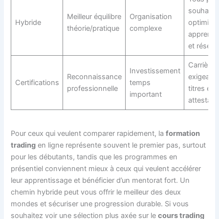
souhaita
Meilleur équilibre
Organisation
Hybride
optimiser
théorie/pratique
complexe
apprenti
et réseau
Carrières
Investissement
Reconnaissance
exigeant
Certifications
temps
professionnelle
titres et
important
attestati
Pour ceux qui veulent comparer rapidement, la
formation
trading
en ligne représente souvent le premier pas, surtout
pour les débutants, tandis que les programmes en
présentiel conviennent mieux à ceux qui veulent accélérer
leur apprentissage et bénéficier d’un mentorat fort. Un
chemin hybride peut vous offrir le meilleur des deux
mondes et sécuriser une progression durable. Si vous
souhaitez voir une sélection plus axée sur le
cours trading