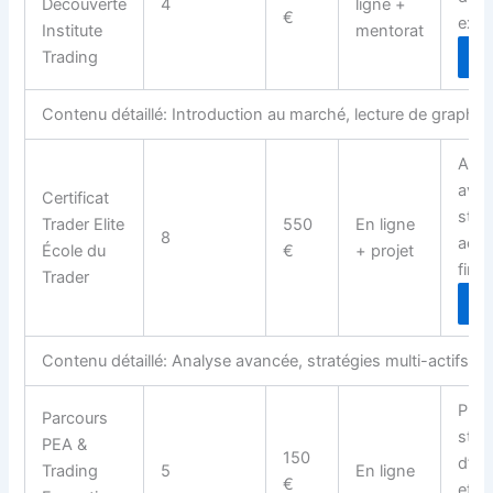
Découverte
4
ligne +
€
exer
Institute
mentorat
Trading
D
Contenu détaillé: Introduction au marché, lecture de graphiq
Anal
avan
Certificat
stra
Trader Elite
550
En ligne
8
actif
École du
€
+ projet
final
Trader
D
Contenu détaillé: Analyse avancée, stratégies multi-actifs, pro
PEA, 
Parcours
stra
PEA &
150
d’in
Trading
5
En ligne
€
et t